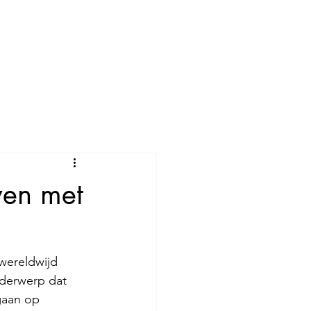
ven met
wereldwijd 
nderwerp dat 
gaan op 