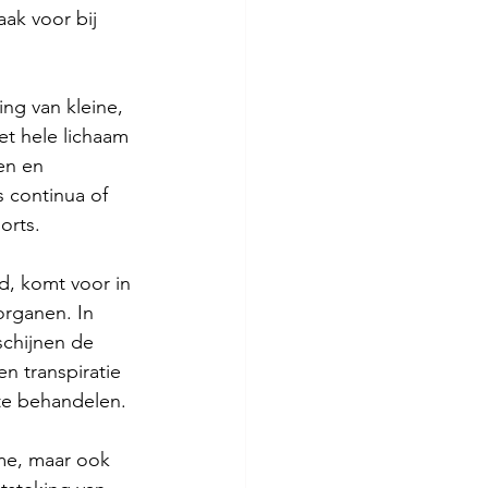
ak voor bij 
ng van kleine, 
t hele lichaam 
en en 
 continua of 
orts.
d, komt voor in 
organen. In 
schijnen de 
en transpiratie 
te behandelen.
me, maar ook 