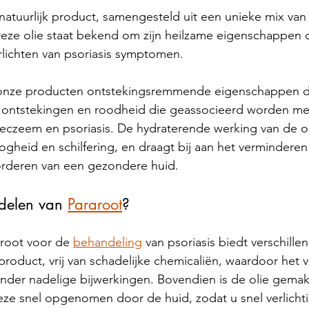
n natuurlijk product, samengesteld uit een unieke mix van
Deze olie staat bekend om zijn heilzame eigenschappen 
rlichten van psoriasis symptomen. 
onze producten ontstekingsremmende eigenschappen di
 ontstekingen en roodheid die geassocieerd worden me
eczeem en psoriasis. De hydraterende werking van de ol
ogheid en schilfering, en draagt bij aan het verminderen 
vorderen van een gezondere huid.
delen van 
Pararoot
?
root voor de 
behandeling
 van psoriasis biedt verschille
 product, vrij van schadelijke chemicaliën, waardoor het ve
nder nadelige bijwerkingen. Bovendien is de olie gemakk
ze snel opgenomen door de huid, zodat u snel verlichti