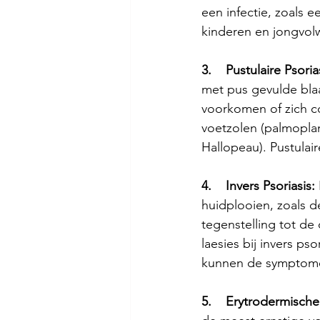
een infectie, zoals e
kinderen en jongvolw
3.    Pustulaire Psoria
met pus gevulde blaa
voorkomen of zich c
voetzolen (palmoplan
Hallopeau). Pustulair
4.    Invers Psoriasis:
huidplooien, zoals d
tegenstelling tot de
laesies bij invers pso
kunnen de symptomen
5.    Erytrodermische