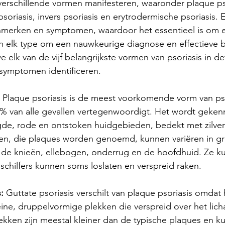
n verschillende vormen manifesteren, waaronder plaque pso
 psoriasis, invers psoriasis en erytrodermische psoriasis. 
enmerken en symptomen, waardoor het essentieel is om 
n elk type om een nauwkeurige diagnose en effectieve b
 elk van de vijf belangrijkste vormen van psoriasis in de
symptomen identificeren.
 Plaque psoriasis is de meest voorkomende vorm van pso
% van alle gevallen vertegenwoordigt. Het wordt geken
de, rode en ontstoken huidgebieden, bedekt met zilvera
ken, die plaques worden genoemd, kunnen variëren in gr
de knieën, ellebogen, onderrug en de hoofdhuid. Ze k
de schilfers kunnen soms loslaten en verspreid raken.
:
 Guttate psoriasis verschilt van plaque psoriasis omdat
ine, druppelvormige plekken die verspreid over het lic
ken zijn meestal kleiner dan de typische plaques en ku