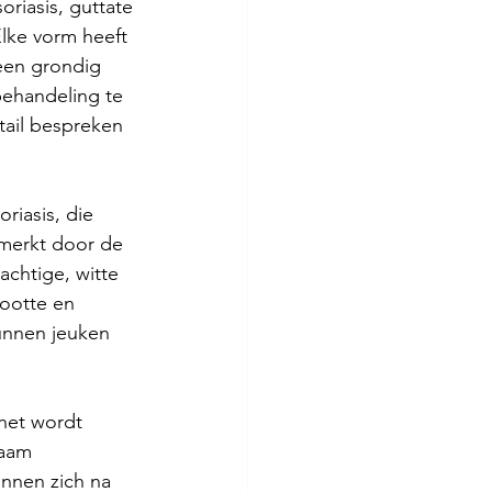
riasis, guttate 
Elke vorm heeft 
een grondig 
ehandeling te 
tail bespreken 
riasis, die 
merkt door de 
chtige, witte 
ootte en 
unnen jeuken 
 het wordt 
haam 
nnen zich na 