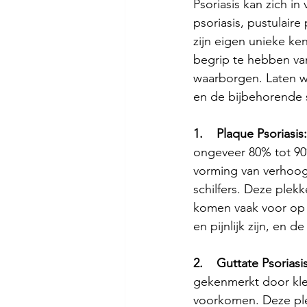
Psoriasis kan zich i
psoriasis, pustulaire
zijn eigen unieke k
begrip te hebben va
waarborgen. Laten we
en de bijbehorende 
1.    Plaque Psoriasis:
ongeveer 80% tot 90
vorming van verhoog
schilfers. Deze plek
komen vaak voor op 
en pijnlijk zijn, en 
2.    Guttate Psoriasis
gekenmerkt door kle
voorkomen. Deze plek