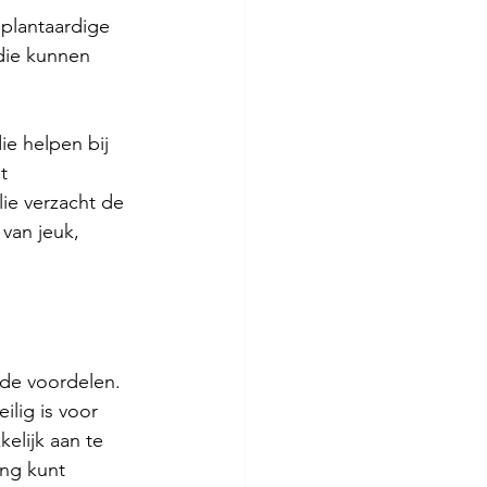
 plantaardige 
die kunnen 
e helpen bij 
t 
ie verzacht de 
van jeuk, 
nde voordelen. 
ilig is voor 
elijk aan te 
ng kunt 