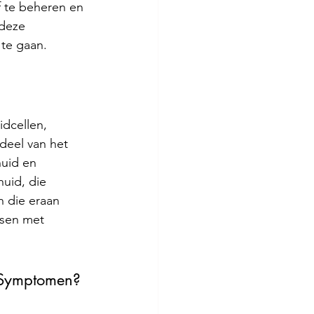
f te beheren en 
 deze 
te gaan.
idcellen, 
deel van het 
uid en 
uid, die 
n die eraan 
nsen met 
e Symptomen? 