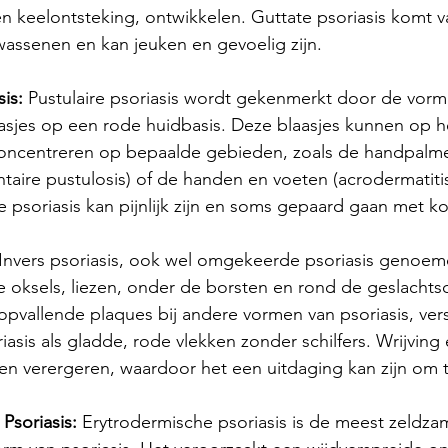
en keelontsteking, ontwikkelen. Guttate psoriasis komt va
assenen en kan jeuken en gevoelig zijn.
sis:
 Pustulaire psoriasis wordt gekenmerkt door de vormi
sjes op een rode huidbasis. Deze blaasjes kunnen op he
oncentreren op bepaalde gebieden, zoals de handpalm
taire pustulosis) of de handen en voeten (acrodermatitis
e psoriasis kan pijnlijk zijn en soms gepaard gaan met ko
 Invers psoriasis, ook wel omgekeerde psoriasis genoem
e oksels, liezen, onder de borsten en rond de geslachts
 opvallende plaques bij andere vormen van psoriasis, ver
riasis als gladde, rode vlekken zonder schilfers. Wrijving 
 verergeren, waardoor het een uitdaging kan zijn om 
 Psoriasis:
 Erytrodermische psoriasis is de meest zeldza