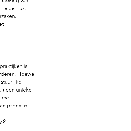
tsteking van 
 leiden tot 
rzaken. 
et 
raktijken is 
rderen. Hoewel 
atuurlijke 
it een unieke 
zame 
n psoriasis.
s? 