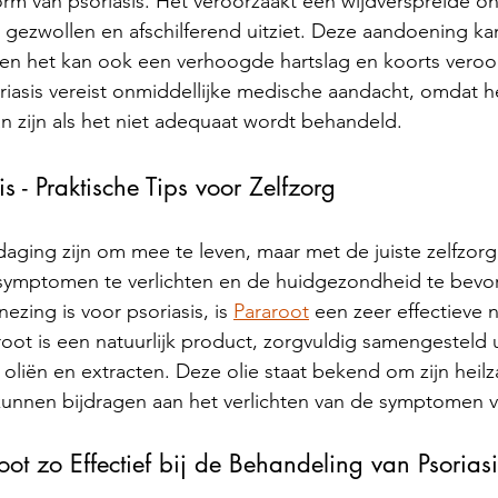
rm van psoriasis. Het veroorzaakt een wijdverspreide on
, gezwollen en afschilferend uitziet. Deze aandoening kan
, en het kan ook een verhoogde hartslag en koorts veroo
iasis vereist onmiddellijke medische aandacht, omdat h
 zijn als het niet adequaat wordt behandeld.
s - Praktische Tips voor Zelfzorg
daging zijn om mee te leven, maar met de juiste zelfzorgp
symptomen te verlichten en de huidgezondheid te bevo
zing is voor psoriasis, is 
Pararoot
 een zeer effectieve n
oot is een natuurlijk product, zorgvuldig samengesteld u
 oliën en extracten. Deze olie staat bekend om zijn heil
unnen bijdragen aan het verlichten van de symptomen va
t zo Effectief bij de Behandeling van Psoriasi