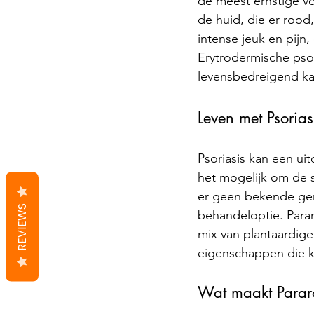
de meest ernstige vo
de huid, die er rood
intense jeuk en pijn
Erytrodermische psor
levensbedreigend kan
Leven met Psoriasi
Psoriasis kan een uit
het mogelijk om de 
er geen bekende gene
REVIEWS
behandeloptie. Parar
mix van plantaardige
eigenschappen die k
Wat maakt Pararoo