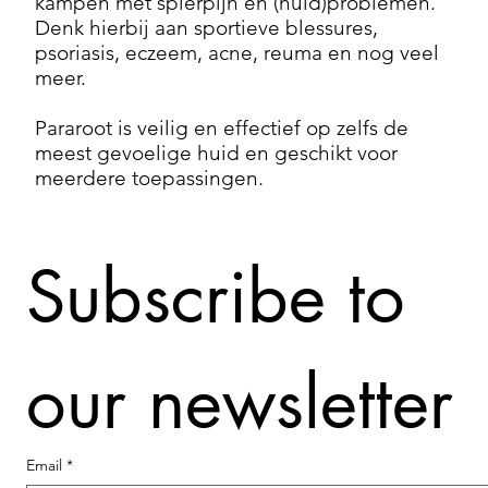
kampen met spierpijn en (huid)problemen.
Denk hierbij aan sportieve blessures,
psoriasis, eczeem, acne, reuma en nog veel
meer.
Pararoot is veilig en effectief op zelfs de
meest gevoelige huid en geschikt voor
meerdere toepassingen.
Subscribe to 
Verzending en
Contact
More
E-mail
retour
Meld je aan voor
information
Privacybeleid
Info@pararoot
updates,
our newsletter
goodie
Algemene
+31 6 2914
aanbiedingen en
voorwaarden
berichten over de
s
FAQ
nieuwste Pararoot
Email
*
producten.
KVK: 8782055